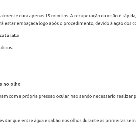
eralmente dura apenas 15 minutos. A recuperação da visão é rápid
rá estar embaçada logo após o procedimento, devido à ação dos col
 catarata
lírios.
os no olho
ham com a própria pressão ocular, não sendo necessário realizar 
vitar que entre água e sabão nos olhos durante as primeiras sem