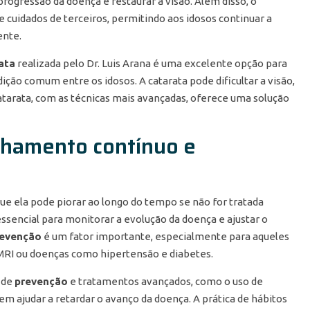
rogressão da doença e restaurar a visão. Além disso, o
cuidados de terceiros, permitindo aos idosos continuar a
ente.
rata
realizada pelo Dr. Luis Arana é uma excelente opção para
ão comum entre os idosos. A catarata pode dificultar a visão,
atarata, com as técnicas mais avançadas, oferece uma solução
hamento contínuo e
que ela pode piorar ao longo do tempo se não for tratada
ncial para monitorar a evolução da doença e ajustar o
revenção
é um fator importante, especialmente para aqueles
DMRI ou doenças como hipertensão e diabetes.
 de
prevenção
e tratamentos avançados, como o uso de
m ajudar a retardar o avanço da doença. A prática de hábitos