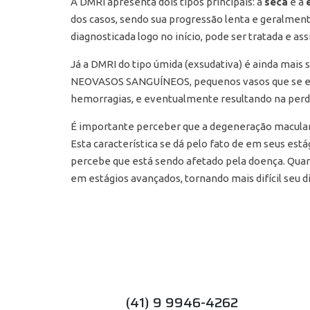
A DMRI apresenta dois tipos principais: a
seca
e a
dos casos, sendo sua progressão lenta e geralmente
diagnosticada logo no início, pode ser tratada e as
Já a DMRI do tipo úmida (exsudativa) é ainda mais 
NEOVASOS SANGUÍNEOS, pequenos vasos que se e
hemorragias, e eventualmente resultando na perda 
É importante perceber que a degeneração macular r
Esta característica se dá pelo fato de em seus está
percebe que está sendo afetado pela doença. Quan
em estágios avançados, tornando mais difícil seu 
(41) 9 9946-4262