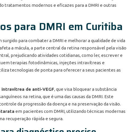
do tratamentos modernos e eficazes para a DMRI e outras
s para DMRI em Curitiba
surgido para combater a DMRI e melhorar a qualidade de vida
feta a mácula, a parte central da retina responsável pela visão
ral, prejudicando atividades cotidianas, como ler, escrever e
luem terapias fotodinâmicas, injeções intravítreas e
utiliza tecnologias de ponta para oferecer a seus pacientes as
 intravítrea de anti-VEGF
, que visa bloquear a substância
anguíneos na retina, que é uma das causas da DMRI. Este
ontrole da progressão da doença e na preservação da visão.
atarata
em pacientes com DMRI, utilizando técnicas modernas
ma recuperação rápida e segura.
ara diagnóstico preciso