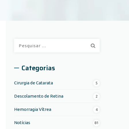
P
e
s
q
Categorias
u
i
Cirurgia de Catarata
5
s
a
Descolamento de Retina
2
r
p
Hemorragia Vítrea
4
o
r
Notícias
81
: