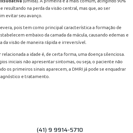
exsudativa
(úmida). A primeira é a mais comum, atingindo 90%
 resultando na perda da visão central, mas que, ao ser
sim evitar seu avanço.
severa, pois tem como principal característica a formação de
stabelecem embaixo da camada da mácula, causando edemas e
da visão de maneira rápida e irreversível.
elacionada a idade é, de certa forma, uma doença silenciosa.
gios iniciais não apresentar sintomas, ou seja, o paciente não
do os primeiros sinais aparecem, a DMRI já pode se enquadrar
diagnóstico e tratamento.
(41) 9 9914-5710